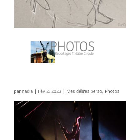
photos Théâtre cirqule
par
nadia
|
Fév 2, 2023
|
Mes délires perso
,
Photos