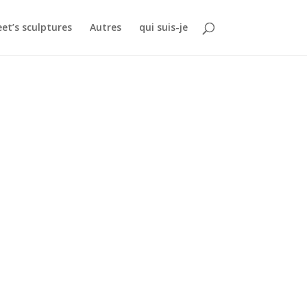
eet’s sculptures
Autres
qui suis-je